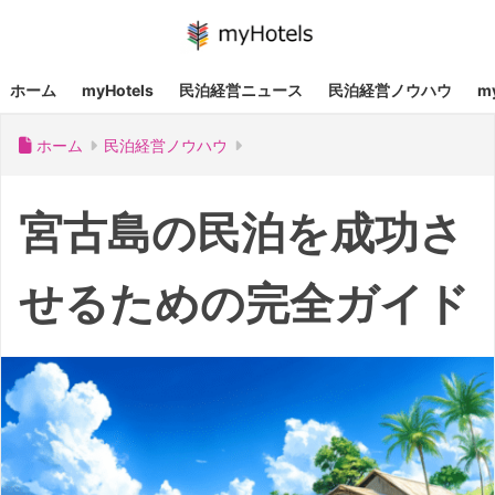
ホーム
myHotels
民泊経営ニュース
民泊経営ノウハウ
m
ホーム
民泊経営ノウハウ
宮古島の民泊を成功さ
せるための完全ガイド